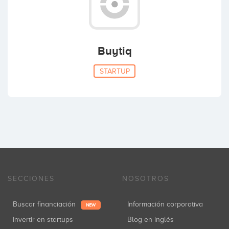
Buytiq
STARTUP
SECCIONES
NOSOTROS
Buscar financiación
Información corporativa
NEW
Invertir en startups
Blog en inglés