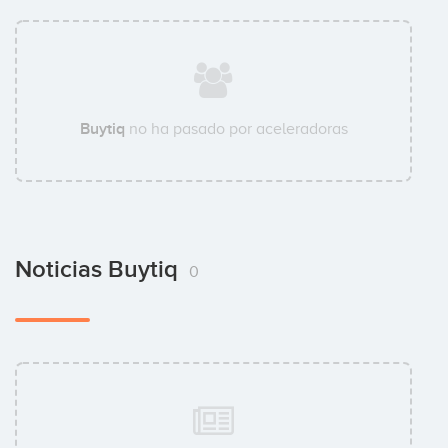
Buytiq
no ha pasado por aceleradoras
Noticias Buytiq
0