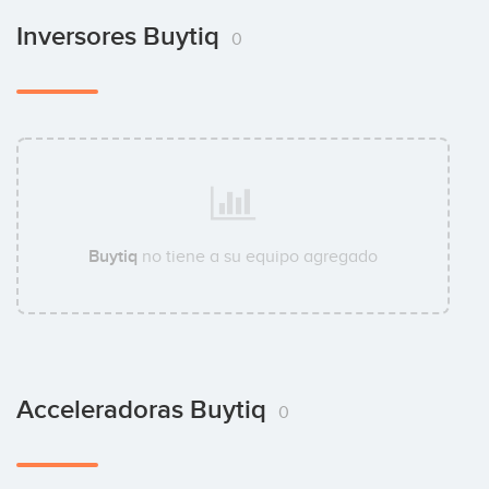
Inversores Buytiq
0
Buytiq
no tiene a su equipo agregado
Acceleradoras Buytiq
0