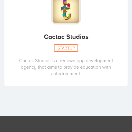
Cactac Studios
STARTUP
Cactac Studios is a renown app development
agency that aims to provide education with
entertainment.