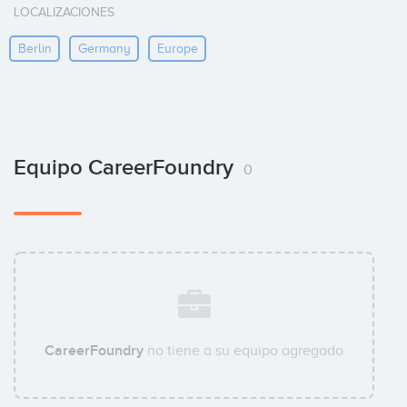
LOCALIZACIONES
Berlin
Germany
Europe
Equipo CareerFoundry
0
CareerFoundry
no tiene a su equipo agregado