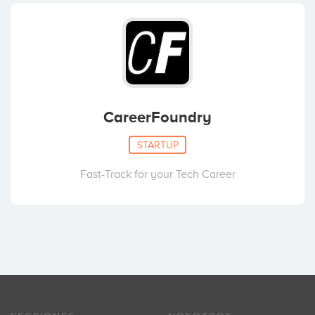
CareerFoundry
STARTUP
Fast-Track for your Tech Career