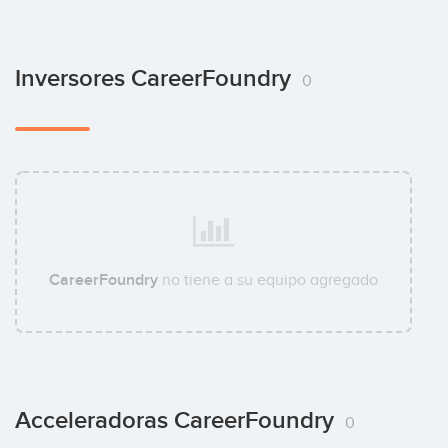
Inversores CareerFoundry
0
CareerFoundry
no tiene a su equipo agregado
Acceleradoras CareerFoundry
0