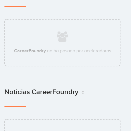
CareerFoundry
no ha pasado por aceleradoras
Noticias CareerFoundry
0