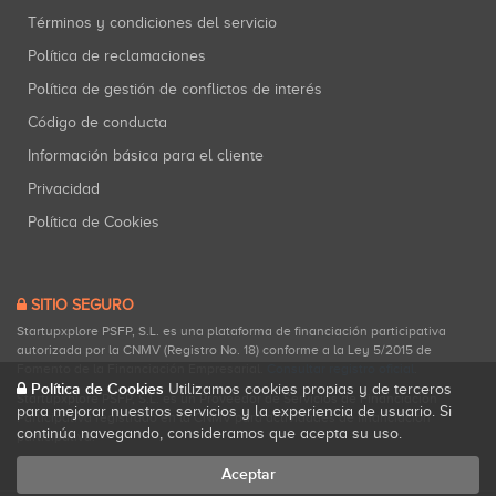
Términos y condiciones del servicio
Política de reclamaciones
Política de gestión de conflictos de interés
Código de conducta
Información básica para el cliente
Privacidad
Política de Cookies
SITIO SEGURO
Startupxplore PSFP, S.L. es una plataforma de financiación participativa
autorizada por la CNMV (Registro No. 18) conforme a la Ley 5/2015 de
Fomento de la Financiación Empresarial.
Consultar registro oficial
.
Política de Cookies
Utilizamos cookies propias y de terceros
Startupxplore PSFP, S.L. es un Proveedor de Servicios de Financiación
para mejorar nuestros servicios y la experiencia de usuario. Si
Participativa registrado en la CNMV para actividades de financiación
continúa navegando, consideramos que acepta su uso.
participativa.
Aceptar