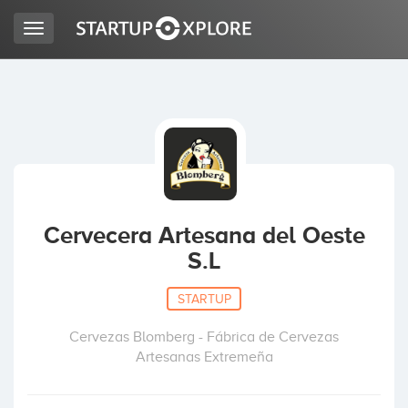
Toggle
navigation
BUSCO FINANCIACIÓN
REGISTRO
ACCESO
Cervecera Artesana del Oeste
S.L
STARTUP
Cervezas Blomberg - Fábrica de Cervezas
Artesanas Extremeña
Inicio