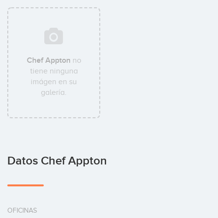
Chef Appton
no
tiene ninguna
imágen en su
galería.
Datos Chef Appton
OFICINAS