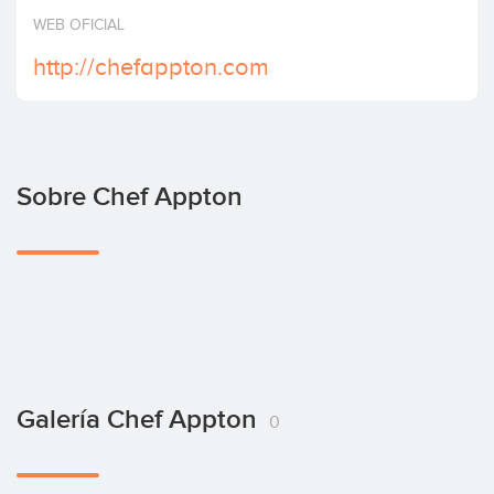
Invertir
WEB OFICIAL
http://chefappton.com
Sobre Chef Appton
Galería Chef Appton
0