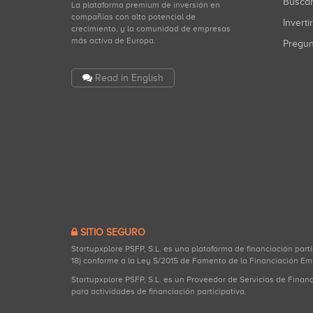
Busca
La plataforma premium de inversión en
compañías con alto potencial de
Inverti
crecimiento, y la comunidad de empresas
más activa de Europa.
Pregu
Read in English
SITIO SEGURO
Startupxplore PSFP, S.L. es una plataforma de financiación part
18) conforme a la Ley 5/2015 de Fomento de la Financiación Em
Startupxplore PSFP, S.L. es un Proveedor de Servicios de Finan
para actividades de financiación participativa.