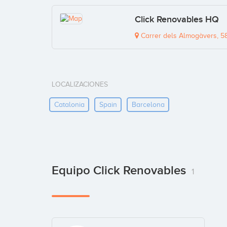
Click Renovables HQ
Carrer dels Almogàvers, 58
LOCALIZACIONES
Catalonia
Spain
Barcelona
Equipo Click Renovables
1