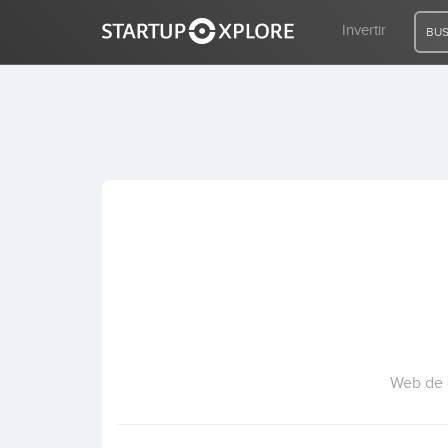
Invertir
BUS
BUSCO FINANCIACIÓN
REGISTRO
ACCESO
Inicio
Invertir
Web de 