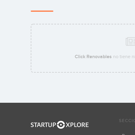
Click Renovables
no tiene n
SECCI