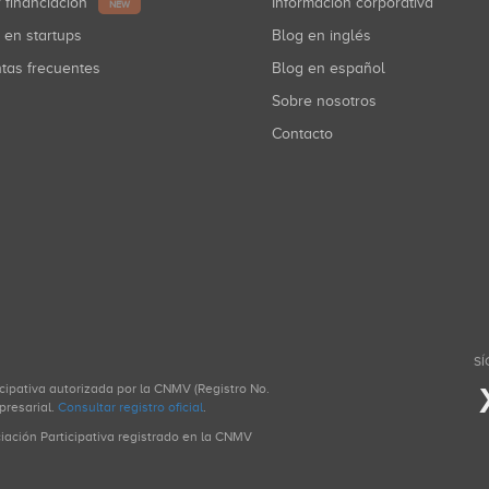
r financiación
Información corporativa
NEW
r en startups
Blog en inglés
ntas frecuentes
Blog en español
Sobre nosotros
Contacto
SÍ
icipativa autorizada por la CNMV (Registro No.
presarial.
Consultar registro oficial
.
ciación Participativa registrado en la CNMV