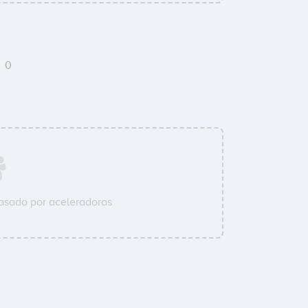
s
0
asado por aceleradoras