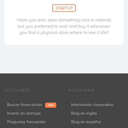
STARTUP
Have you ever seen something cool in internet
but you preferred to wait and buy it whenever
you find a physical store where to see it life?
SECCIONES
NOSOTROS
Buscar financiación
Información corporativa
NEW
Invertir en startups
Blog en inglés
Preguntas frecuentes
Blog en español