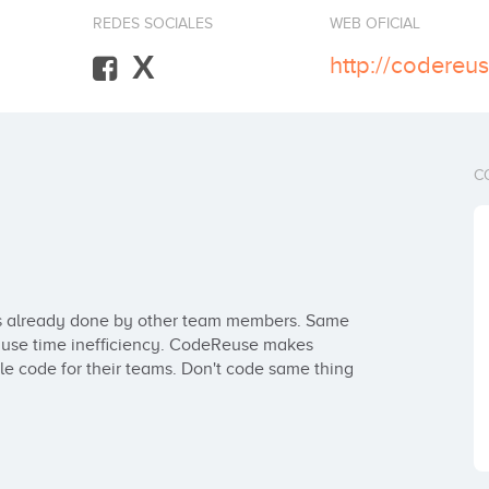
REDES SOCIALES
WEB OFICIAL
X
http://codere
C
is already done by other team members. Same 
cause time inefficiency. CodeReuse makes 
ble code for their teams. Don't code same thing 