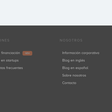
ONES
NOSOTROS
r financiación
Información corporativa
NEW
r en startups
Blog en inglés
ntas frecuentes
Blog en español
Sobre nosotros
Contacto