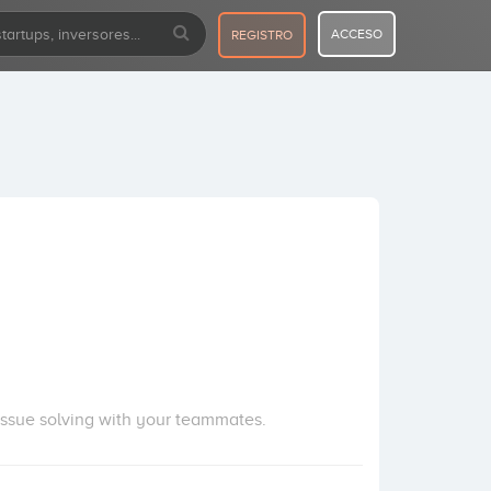
ACCESO
REGISTRO
issue solving with your teammates.