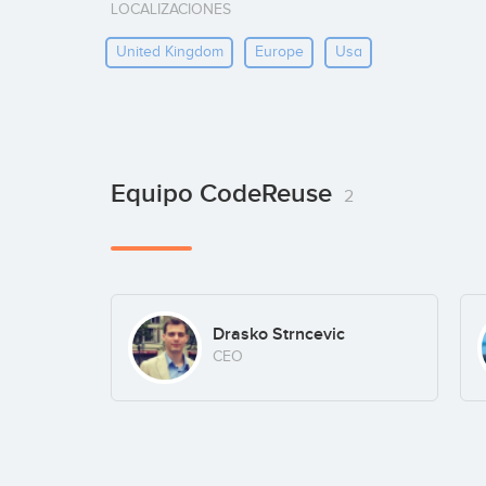
LOCALIZACIONES
United Kingdom
Europe
Usa
Equipo CodeReuse
2
Drasko Strncevic
CEO