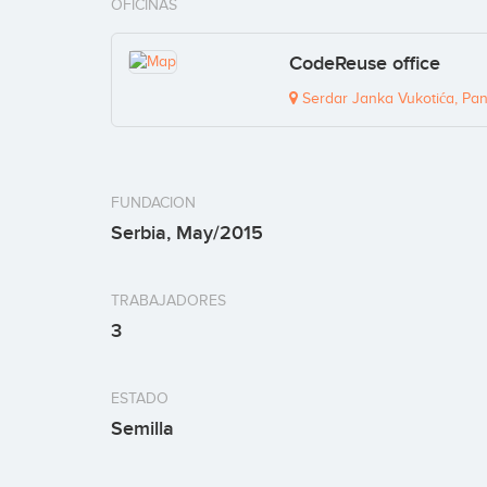
OFICINAS
CodeReuse office
Serdar Janka Vukotića, Pan
FUNDACION
Serbia, May/2015
TRABAJADORES
3
ESTADO
Semilla