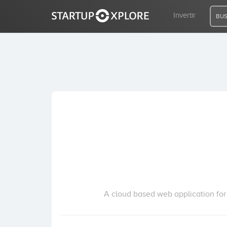
Invertir
BUS
BUSCO FINANCIACIÓN
REGISTRO
ACCESO
Inicio
Invertir
A cloud based web application for