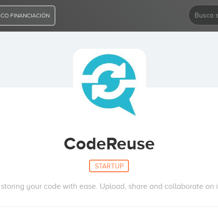
CO FINANCIACIÓN
CodeReuse
STARTUP
 storing your code with ease. Upload, share and collaborate on 