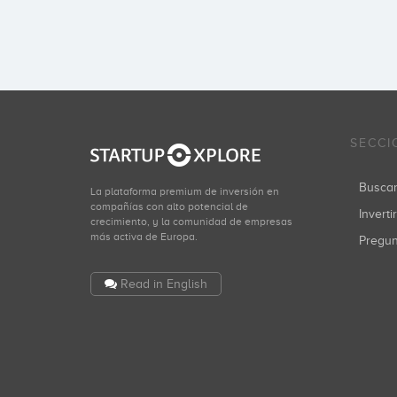
SECCI
Busca
La plataforma premium de inversión en
compañías con alto potencial de
Inverti
crecimiento, y la comunidad de empresas
más activa de Europa.
Pregu
Read in English