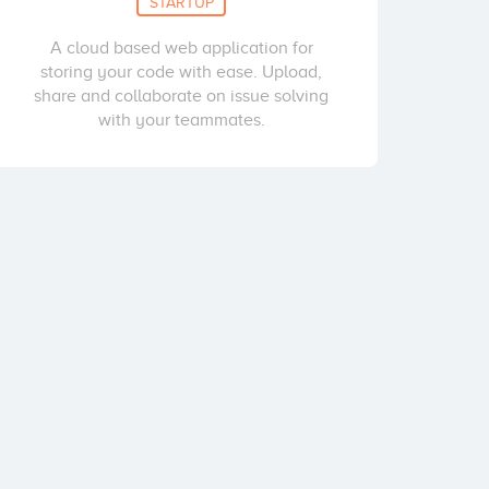
STARTUP
A cloud based web application for
storing your code with ease. Upload,
share and collaborate on issue solving
with your teammates.