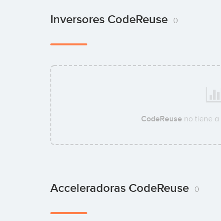
Inversores CodeReuse
0
CodeReuse
no tiene a
Acceleradoras CodeReuse
0