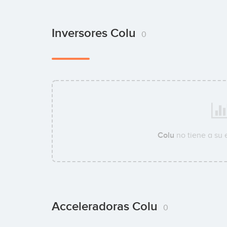
Inversores Colu
0
Colu
no tiene a su
Acceleradoras Colu
0