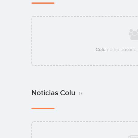
Colu
no ha pasado 
Noticias Colu
0