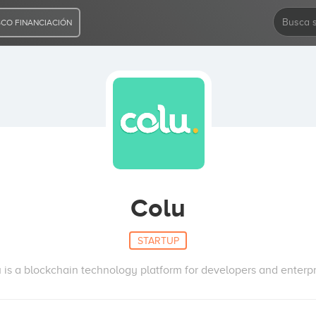
CO FINANCIACIÓN
Colu
STARTUP
 is a blockchain technology platform for developers and enterpr