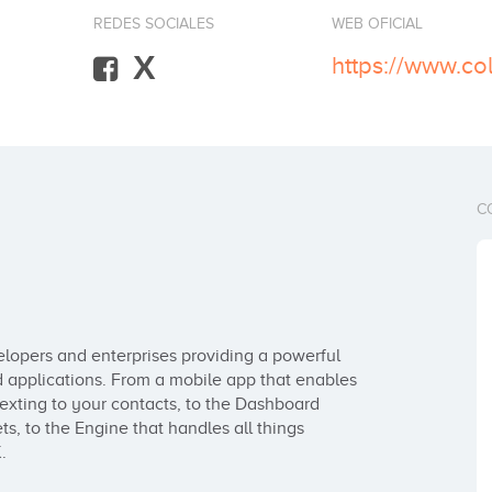
REDES SOCIALES
WEB OFICIAL
X
https://www.co
C
lopers and enterprises providing a powerful 
 applications. From a mobile app that enables 
 texting to your contacts, to the Dashboard 
s, to the Engine that handles all things 
.