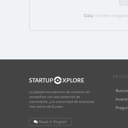
Colu
no tiene ninguna 
SECCI
Busca
La plataforma premium de inversión en
compañías con alto potencial de
Inverti
crecimiento, y la comunidad de empresas
más activa de Europa.
Pregu
Read in English