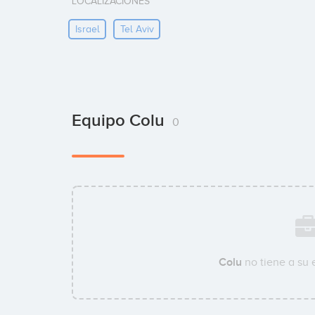
LOCALIZACIONES
Israel
Tel Aviv
Equipo Colu
0
Colu
no tiene a su