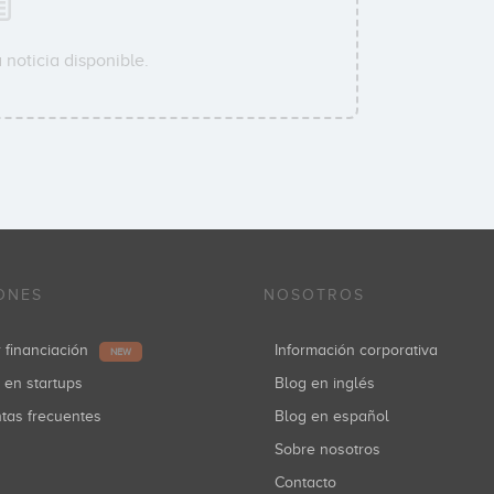
noticia disponible.
ONES
NOSOTROS
r financiación
Información corporativa
NEW
r en startups
Blog en inglés
ntas frecuentes
Blog en español
Sobre nosotros
Contacto