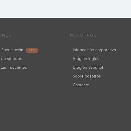
ONES
NOSOTROS
r financiación
Información corporativa
NEW
r en startups
Blog en inglés
ntas frecuentes
Blog en español
Sobre nosotros
Contacto