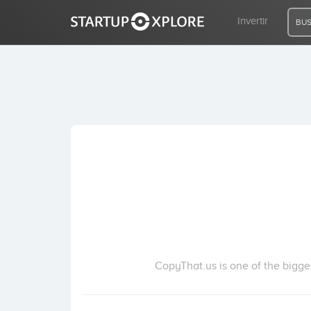
Invertir
BUS
BUSCO FINANCIACIÓN
REGISTRO
ACCESO
Inicio
Invertir
CopyThat.us is one of the bigge