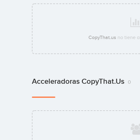
CopyThat.us
no tiene 
Acceleradoras CopyThat.us
0