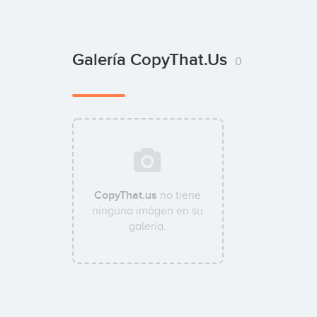
Galería CopyThat.us
0
CopyThat.us
no tiene
ninguna imágen en su
galería.