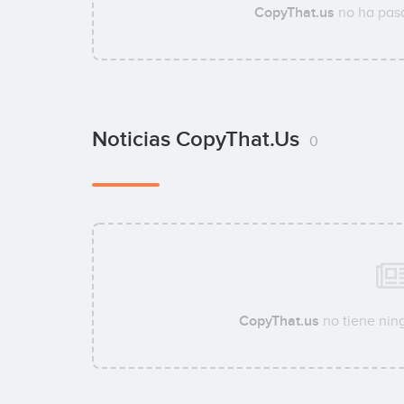
CopyThat.us
no ha pasa
Noticias CopyThat.us
0
CopyThat.us
no tiene ning