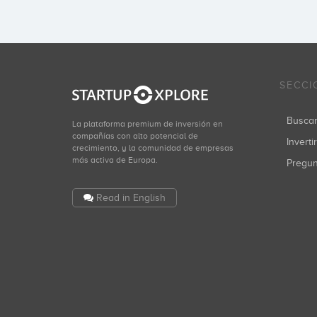
SECCI
Busca
La plataforma premium de inversión en
compañías con alto potencial de
Inverti
crecimiento, y la comunidad de empresas
más activa de Europa.
Pregu
Read in English