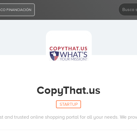
CO FINANCIACIÓN
CopyThat.us
STARTUP
st and trusted online shopping portal for all your needs. We pro