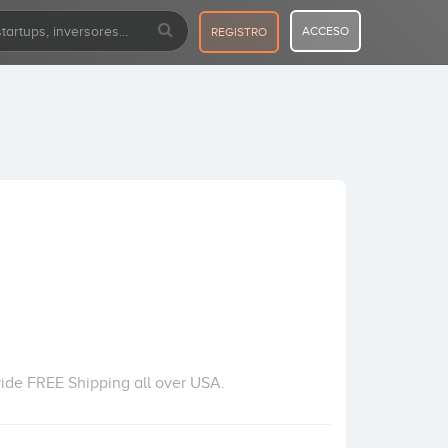
ACCESO
REGISTRO
vide FREE Shipping all over USA.