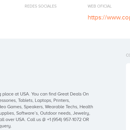
REDES SOCIALES
WEB OFICIAL
https://www.co
C
g place at USA. You can find Great Deals On 
ories, Tablets, Laptops, Printers, 
ideo Games, Speakers, Wearable Techs, Health 
pplies, Software’s, Outdoor needs, Jewelry, 
l over USA. Call us @ +1 (954) 957-1072 OR 
query.