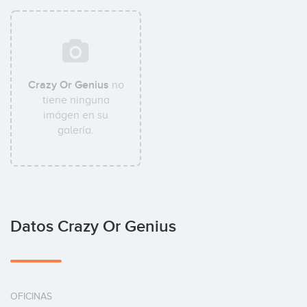
Crazy Or Genius
no
tiene ninguna
imágen en su
galería.
Datos Crazy Or Genius
OFICINAS