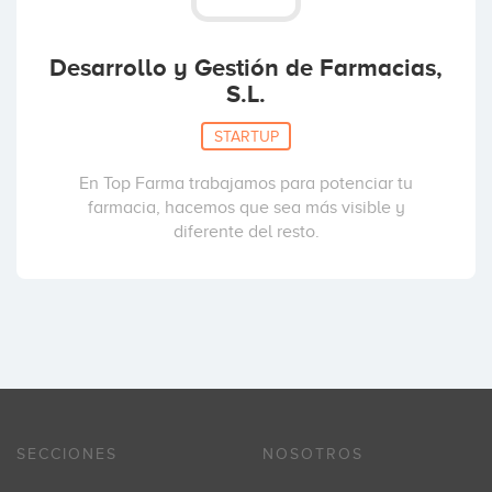
Desarrollo y Gestión de Farmacias,
S.L.
STARTUP
En Top Farma trabajamos para potenciar tu
farmacia, hacemos que sea más visible y
diferente del resto.
SECCIONES
NOSOTROS