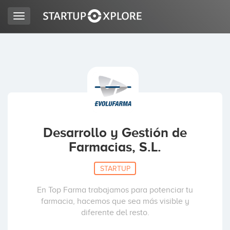
Toggle
navigation
BUSCO FINANCIACIÓN
REGISTRO
ACCESO
Desarrollo y Gestión de
Farmacias, S.L.
STARTUP
En Top Farma trabajamos para potenciar tu
farmacia, hacemos que sea más visible y
Inicio
diferente del resto.