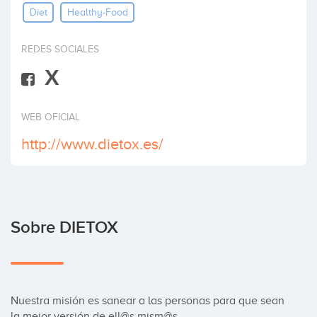
Diet
Healthy-Food
Invertir
REDES SOCIALES
X
WEB OFICIAL
http://www.dietox.es/
Sobre DIETOX
Nuestra misión es sanear a las personas para que sean 
la mejor versión de ell@s mism@s.
