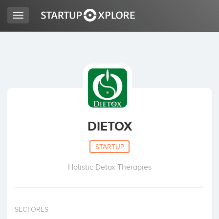
Toggle
navigation
BUSCO FINANCIACIÓN
REGISTRO
ACCESO
DIETOX
STARTUP
Holistic Detox Therapies
Inicio
SECTORES