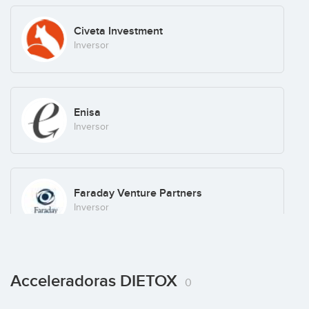
Civeta Investment
Inversor
Enisa
Inversor
Faraday Venture Partners
Inversor
Gin Venture Capital
Acceleradoras DIETOX
0
Inversor