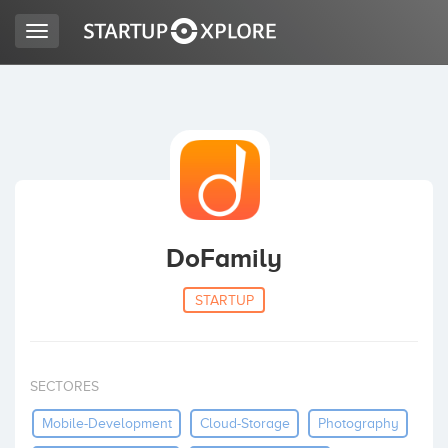
Toggle
navigation
BUSCO FINANCIACIÓN
REGISTRO
ACCESO
DoFamily
STARTUP
SECTORES
Inicio
Mobile-Development
Cloud-Storage
Photography