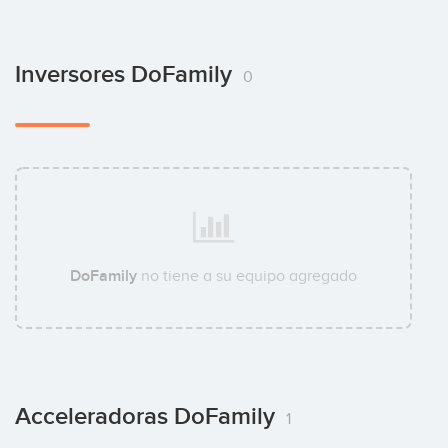
Inversores DoFamily
0
DoFamily
no tiene a su equipo agregado
Acceleradoras DoFamily
1