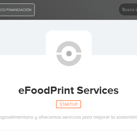
CO FINANCIACIÓN
eFoodPrint Services
STARTUP
agroalimentario y ofrecemos servicios para mejorar la sostenib