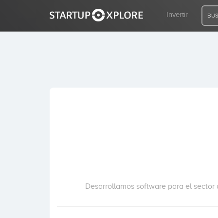
Invertir
BUS
BUSCO FINANCIACIÓN
REGISTRO
ACCESO
Inicio
Invertir
Desarrollamos software para el sector 