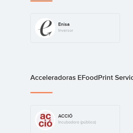
Enisa
Inversor
Acceleradoras EFoodPrint Servi
ACCIÓ
Incubadora (pública)