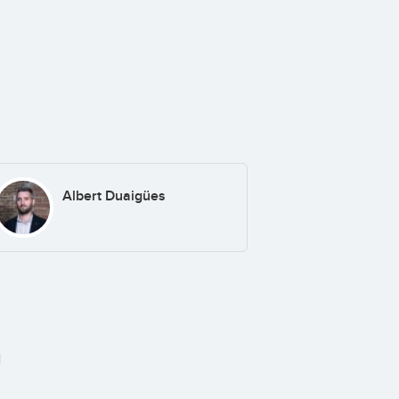
Albert Duaigües
1