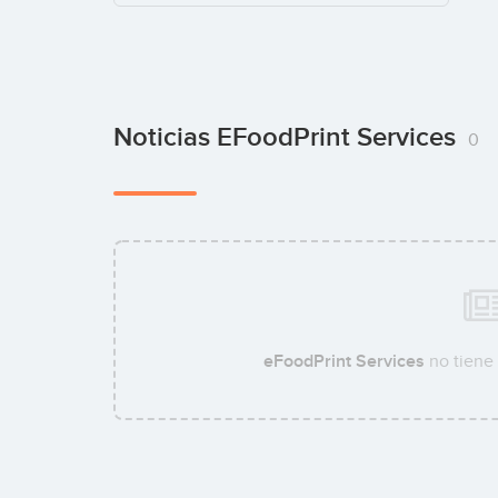
Noticias EFoodPrint Services
0
eFoodPrint Services
no tiene 