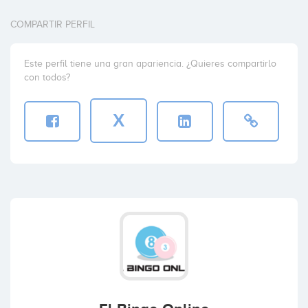
COMPARTIR PERFIL
Este perfil tiene una gran apariencia. ¿Quieres compartirlo
con todos?
X