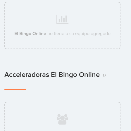
El Bingo Online
no tiene a su equipo agregado
Acceleradoras El Bingo Online
0