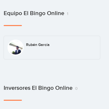
Equipo El Bingo Online
1
Rubén García
Inversores El Bingo Online
0