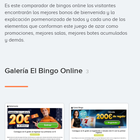
Es este comparador de bingos online los visitantes 
encontrarán los mejores bonos de bienvenida y la 
explicación pormenorizada de todos y cada uno de los 
elementos que conforman este juego de azar como 
promociones, mejores salas, mejores botes acumulados 
y demás.
Galería El Bingo Online
3