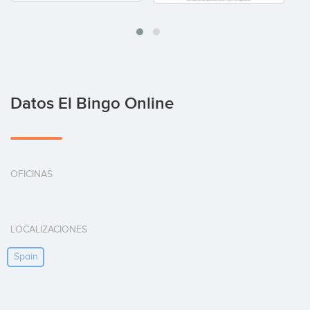
Datos El Bingo Online
OFICINAS
LOCALIZACIONES
Spain