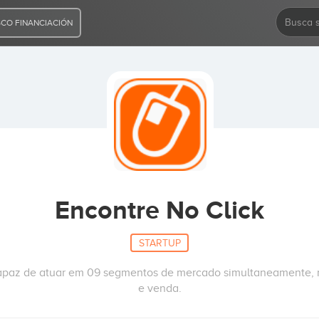
CO FINANCIACIÓN
Encontre No Click
STARTUP
capaz de atuar em 09 segmentos de mercado simultaneamente,
e venda.