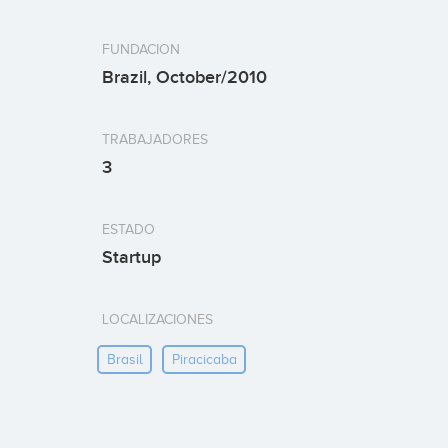
FUNDACION
Brazil, October/2010
TRABAJADORES
3
ESTADO
Startup
LOCALIZACIONES
Brasil
Piracicaba