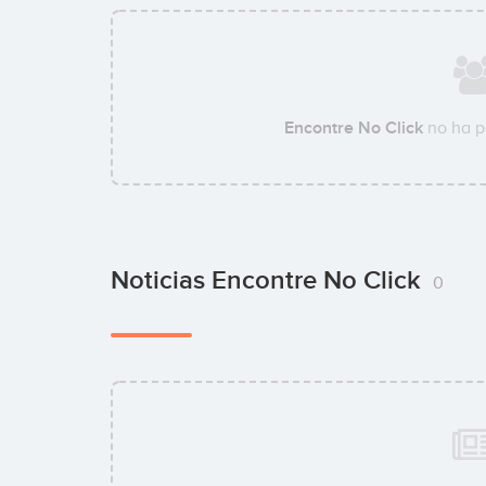
Encontre No Click
no ha p
Noticias Encontre No Click
0