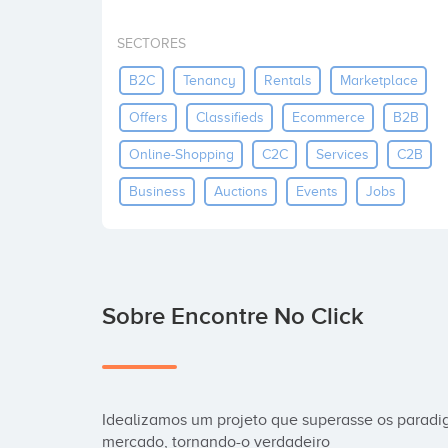
SECTORES
B2C
Tenancy
Rentals
Marketplace
Offers
Classifieds
Ecommerce
B2B
Online-Shopping
C2C
Services
C2B
Business
Auctions
Events
Jobs
Sobre Encontre No Click
Idealizamos um projeto que superasse os paradi
mercado, tornando-o verdadeiro 
