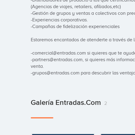
-Distribuidores de producto a los que certificamo
(Agencias de viajes, retailers, afiliados,etc)

-Gestión de grupos y ventas a colectivos con prec
-Experiencias corporativas.

-Campañas de fidelización experienciales

Estaremos encantados de atenderte a través de lo
-comercial@entradas.com si quieres que te ayude
-partners@entradas.com, si quieres más informaci
venta.

-grupos@entradas.com para descubrir las ventaja
Galería Entradas.com
2