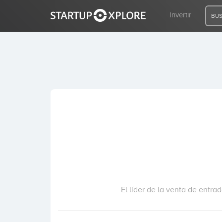
Invertir
BUS
BUSCO FINANCIACIÓN
REGISTRO
ACCESO
Inicio
Invertir
El líder de la venta de entrad