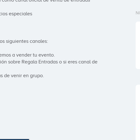
s como canal oficial de venta de entradas 
N
ios especiales

s siguientes canales: 

mos a vender tu evento.

ón sobre Regala Entradas o si eres canal de 
s de venir en grupo.