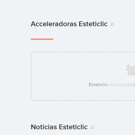
Acceleradoras Esteticlic
0
Esteticlic
no ha pasad
Noticias Esteticlic
0