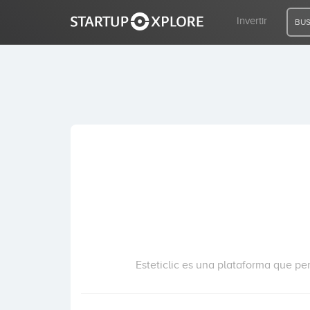
Invertir
BUS
BUSCO FINANCIACIÓN
REGISTRO
ACCESO
Inicio
Invertir
Esteticlic es una plataforma que per