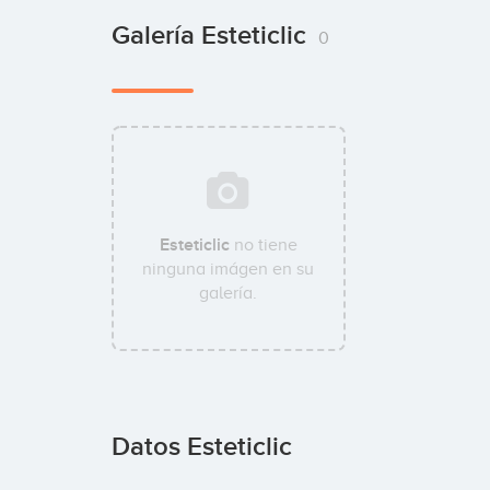
Galería Esteticlic
0
Esteticlic
no tiene
ninguna imágen en su
galería.
Datos Esteticlic