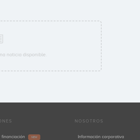
na noticia disponible.
ONES
NOSOTROS
r financiación
Información corporativa
NEW