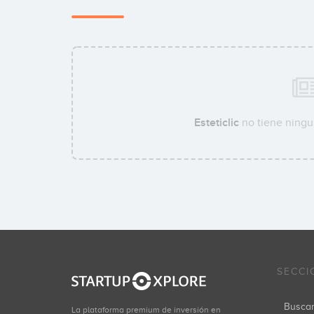
Esteticlic
no tiene ningu
SECCI
Busca
La plataforma premium de inversión en