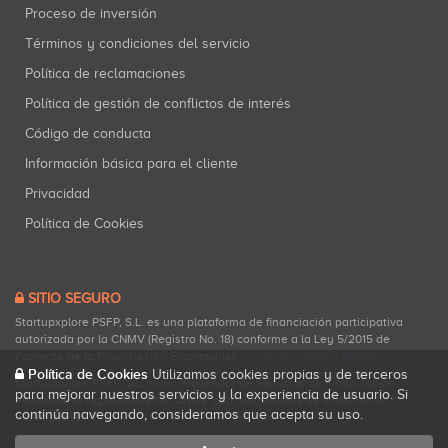
Proceso de inversión
Términos y condiciones del servicio
Política de reclamaciones
Política de gestión de conflictos de interés
Código de conducta
Información básica para el cliente
Privacidad
Política de Cookies
SITIO SEGURO
Startupxplore PSFP, S.L. es una plataforma de financiación participativa
autorizada por la CNMV (Registro No. 18) conforme a la Ley 5/2015 de
Fomento de la Financiación Empresarial.
Consultar registro oficial
.
Política de Cookies
Utilizamos cookies propias y de terceros
Startupxplore PSFP, S.L. es un Proveedor de Servicios de Financiación
para mejorar nuestros servicios y la experiencia de usuario. Si
Participativa registrado en la CNMV para actividades de financiación
continúa navegando, consideramos que acepta su uso.
participativa.