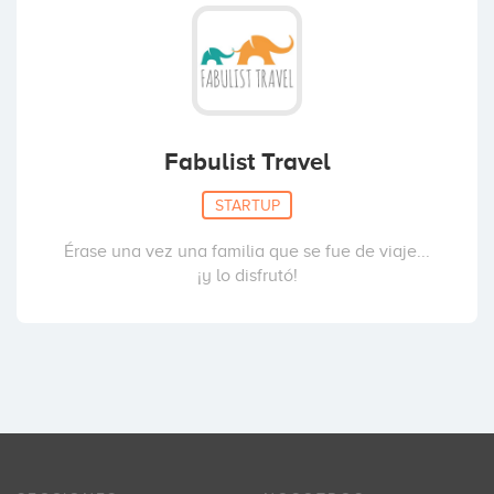
Fabulist Travel
STARTUP
Érase una vez una familia que se fue de viaje...
¡y lo disfrutó!