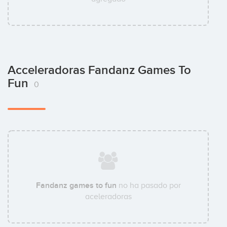
Acceleradoras Fandanz Games To
Fun
0
Fandanz games to fun
no ha pasado por
aceleradoras