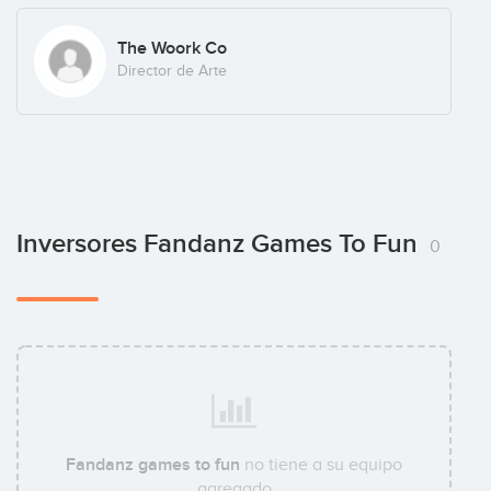
The Woork Co
Director de Arte
Inversores Fandanz Games To Fun
0
Fandanz games to fun
no tiene a su equipo
agregado