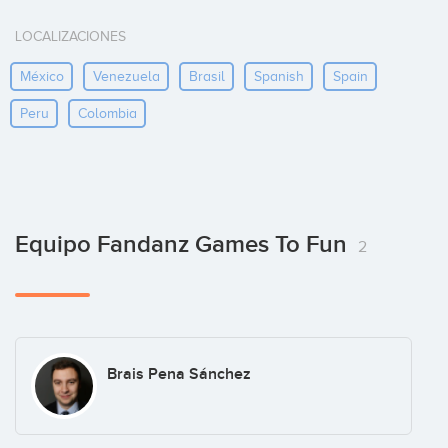
LOCALIZACIONES
México
Venezuela
Brasil
Spanish
Spain
Peru
Colombia
Equipo Fandanz Games To Fun
2
Brais Pena Sánchez