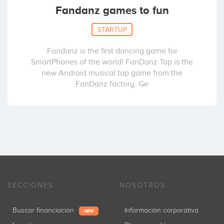
Fandanz games to fun
STARTUP
Fandanz is the first dancing game for
SmartPhones of the world! FanDanz Tap is the
new Android musical tap game from the
FanDanz factory. Ge
SECCIONES
NOSOTROS
Buscar financiación
Información corporativa
NEW