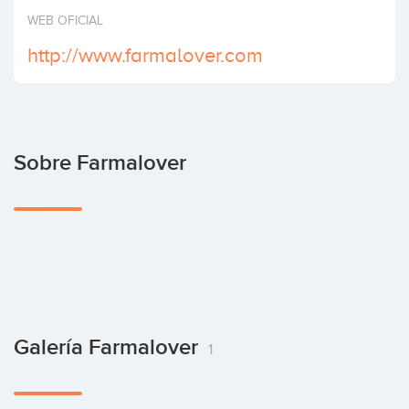
Invertir
WEB OFICIAL
http://www.farmalover.com
Sobre Farmalover
Galería Farmalover
1