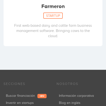
Farmeron
STARTUP
First web-based dairy and cattle farm business
management software. Bringing cows to the
cloud.
SECCIONES
NOSOTROS
Buscar financiación
Información corporativa
NEW
Invertir en startups
Blog en inglés