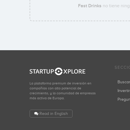
Fast Drinks
no tiene ning
SECCI
Busca
La plataforma premium de inversión en
compañías con alto potencial de
Inverti
crecimiento, y la comunidad de empresas
más activa de Europa.
Pregu
Read in English