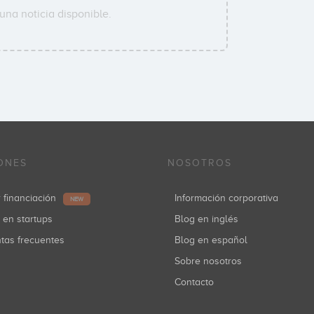
una noticia disponible.
ONES
NOSOTROS
r financiación
Información corporativa
NEW
r en startups
Blog en inglés
ntas frecuentes
Blog en español
Sobre nosotros
Contacto