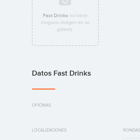
Fast Drinks
no tiene
ninguna imágen en su
galería.
Datos Fast Drinks
OFICINAS
LOCALIZACIONES
RONDAS