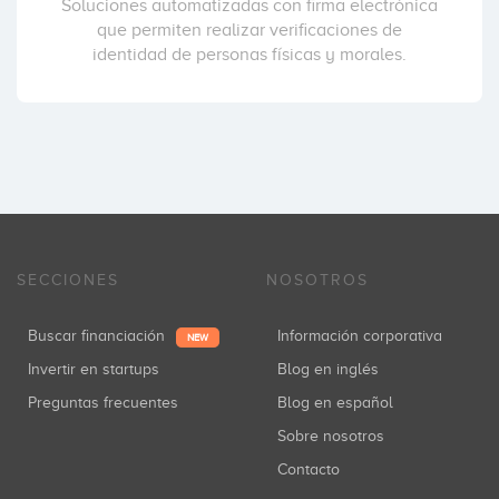
Soluciones automatizadas con firma electrónica
que permiten realizar verificaciones de
identidad de personas físicas y morales.
SECCIONES
NOSOTROS
Buscar financiación
Información corporativa
NEW
Invertir en startups
Blog en inglés
Preguntas frecuentes
Blog en español
Sobre nosotros
Contacto