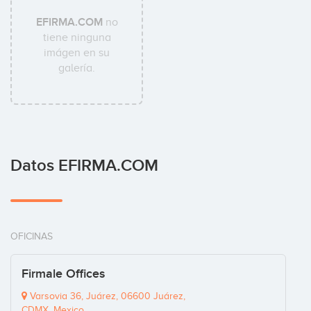
EFIRMA.COM
no
tiene ninguna
imágen en su
galería.
Datos EFIRMA.COM
OFICINAS
Firmale Offices
Varsovia 36, Juárez, 06600 Juárez,
CDMX, Mexico