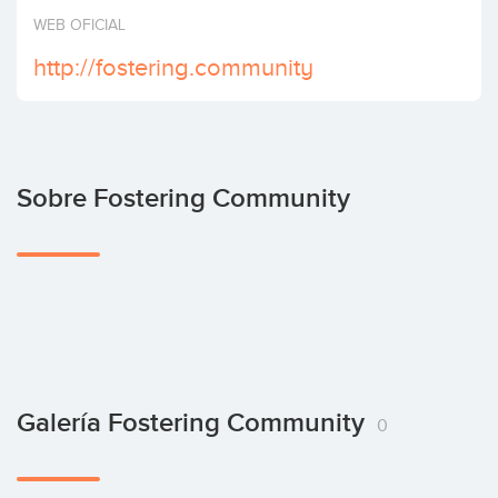
Invertir
WEB OFICIAL
http://fostering.community
Sobre Fostering Community
Galería Fostering Community
0