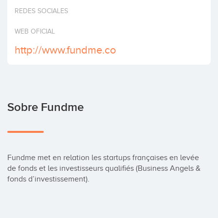
Invertir
REDES SOCIALES
WEB OFICIAL
http://www.fundme.co
Sobre Fundme
Fundme met en relation les startups françaises en levée 
de fonds et les investisseurs qualifiés (Business Angels & 
fonds d’investissement).