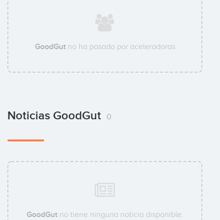
GoodGut
no ha pasado por aceleradoras
Noticias GoodGut
0
GoodGut
no tiene ninguna noticia disponible.