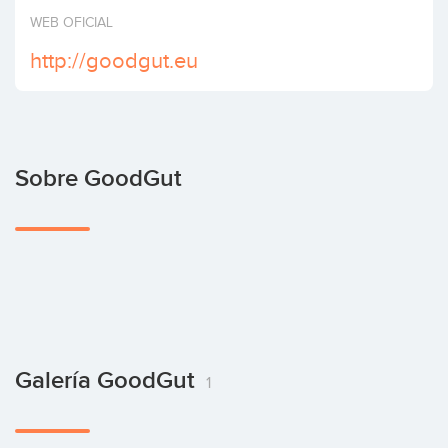
Invertir
WEB OFICIAL
http://goodgut.eu
Sobre GoodGut
Galería GoodGut
1