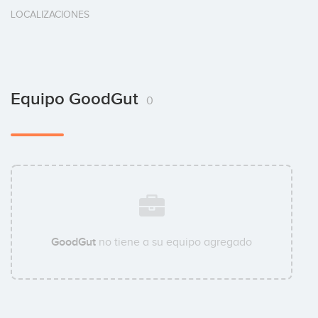
LOCALIZACIONES
Equipo GoodGut
0
GoodGut
no tiene a su equipo agregado