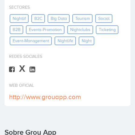
Invertir
SECTORES
Nightlif
B2C
Big Data
Tourism
Social
B2B
Events-Promotion
Nightclubs
Ticketing
Event-Management
Nightlife
Night
REDES SOCIALES
X
WEB OFICIAL
http://www.grouapp.com
Sobre Grou App