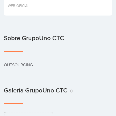
Invertir
WEB OFICIAL
Sobre GrupoUno CTC
OUTSOURCING
Galería GrupoUno CTC
0