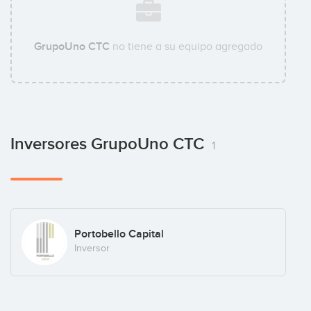
GrupoUno CTC
no tiene a su equipo agregado
Inversores GrupoUno CTC
1
Portobello Capital
Inversor