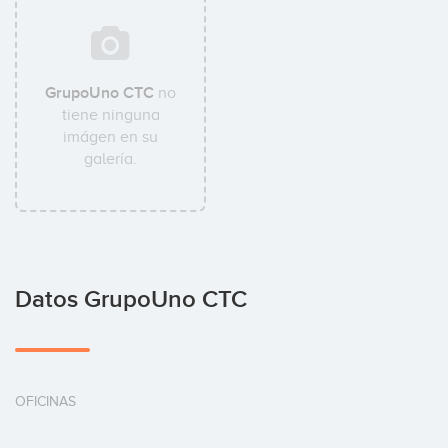
GrupoUno CTC
no
tiene ninguna
imágen en su
galería.
Datos GrupoUno CTC
OFICINAS