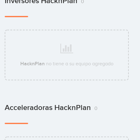
Inversores HacknPlan
0
HacknPlan
no tiene a su equipo agregado
Acceleradoras HacknPlan
0