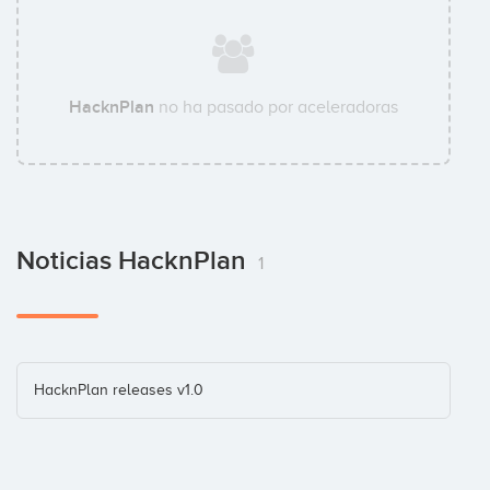
HacknPlan
no ha pasado por aceleradoras
Noticias HacknPlan
1
HacknPlan releases v1.0