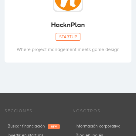
HacknPlan
STARTUP
Where project management meets game design
SECCIONES
NOSOTROS
Buscar financiación
Información corporativa
NEW
Invertir en startups
Blog en inglés