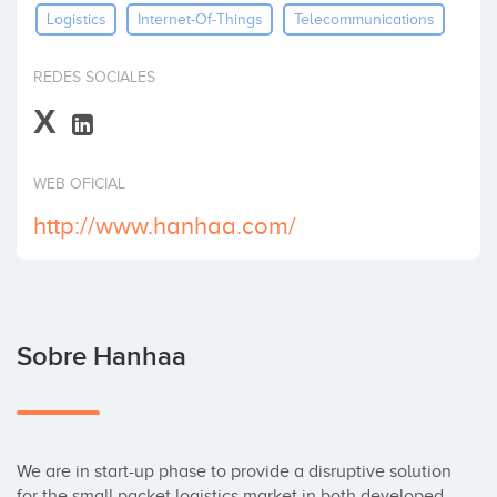
Logistics
Internet-Of-Things
Telecommunications
Invertir
REDES SOCIALES
X
WEB OFICIAL
http://www.hanhaa.com/
Sobre Hanhaa
We are in start-up phase to provide a disruptive solution 
for the small packet logistics market in both developed 