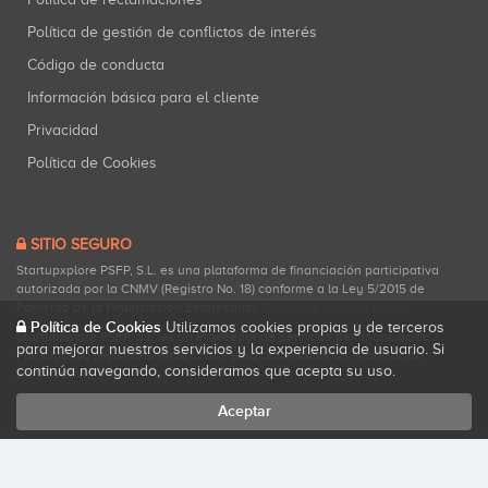
Política de gestión de conflictos de interés
Código de conducta
Información básica para el cliente
Privacidad
Política de Cookies
SITIO SEGURO
Startupxplore PSFP, S.L. es una plataforma de financiación participativa
autorizada por la CNMV (Registro No. 18) conforme a la Ley 5/2015 de
Fomento de la Financiación Empresarial.
Consultar registro oficial
.
Política de Cookies
Utilizamos cookies propias y de terceros
Startupxplore PSFP, S.L. es un Proveedor de Servicios de Financiación
para mejorar nuestros servicios y la experiencia de usuario. Si
Participativa registrado en la CNMV para actividades de financiación
continúa navegando, consideramos que acepta su uso.
participativa.
Aceptar
Todos los derechos reservados. Startupxplore ® {0}.