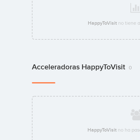
HappyToVisit
no tiene 
Acceleradoras HappyToVisit
0
HappyToVisit
no ha pas