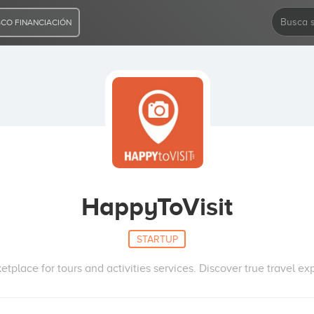
CO FINANCIACIÓN
HappyToVisit
STARTUP
place for tours and activities services. Discover true travel ex