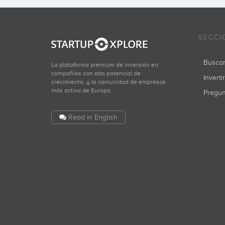
SECCI
Busca
La plataforma premium de inversión en
compañías con alto potencial de
Inverti
crecimiento, y la comunidad de empresas
más activa de Europa.
Pregu
Read in English