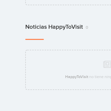
Noticias HappyToVisit
0
HappyToVisit
no tiene nin