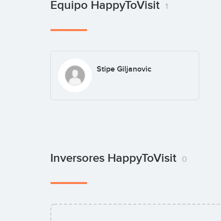
Equipo HappyToVisit
1
Stipe Giljanovic
Inversores HappyToVisit
0