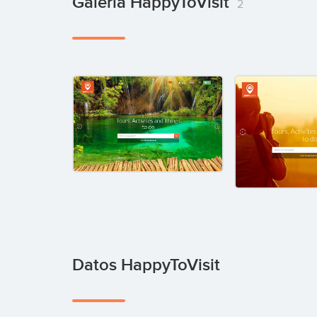
Galería HappyToVisit
2
Datos HappyToVisit