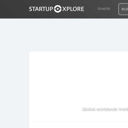
Invertir
BUS
BUSCO FINANCIACIÓN
REGISTRO
ACCESO
Inicio
Invertir
Global worldwide market