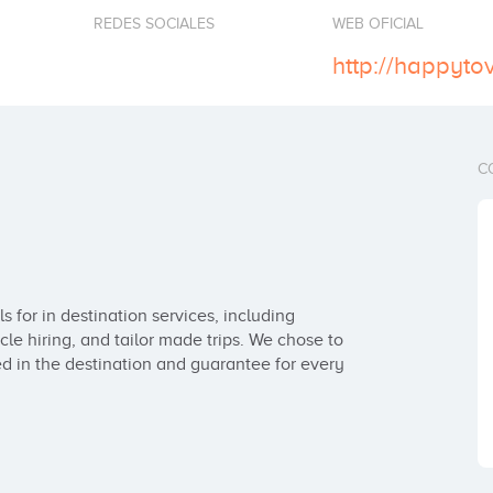
REDES SOCIALES
WEB OFICIAL
http://happytov
C
 for in destination services, including 
le hiring, and tailor made trips. We chose to 
ed in the destination and guarantee for every 