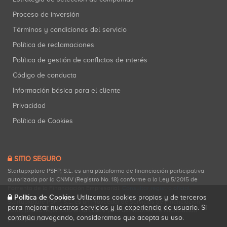
Proceso de inversión
Términos y condiciones del servicio
Política de reclamaciones
Política de gestión de conflictos de interés
Código de conducta
Información básica para el cliente
Privacidad
Política de Cookies
SITIO SEGURO
Startupxplore PSFP, S.L. es una plataforma de financiación participativa
autorizada por la CNMV (Registro No. 18) conforme a la Ley 5/2015 de
Fomento de la Financiación Empresarial.
Consultar registro oficial
.
Política de Cookies
Utilizamos cookies propias y de terceros
Startupxplore PSFP, S.L. es un Proveedor de Servicios de Financiación
para mejorar nuestros servicios y la experiencia de usuario. Si
Participativa registrado en la CNMV para actividades de financiación
continúa navegando, consideramos que acepta su uso.
participativa.