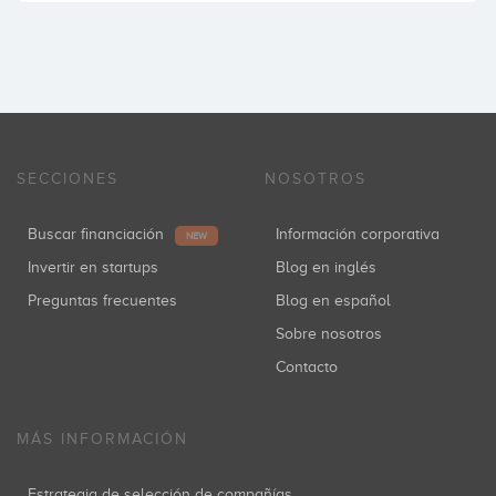
SECCIONES
NOSOTROS
Buscar financiación
Información corporativa
NEW
Invertir en startups
Blog en inglés
Preguntas frecuentes
Blog en español
Sobre nosotros
Contacto
MÁS INFORMACIÓN
Estrategia de selección de compañías