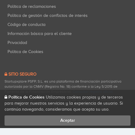
Política de reclamaciones
Política de gestión de conflictos de interés
Código de conducta
Información básica para el cliente
Privacidad
Política de Cookies
SITIO SEGURO
Startupxplore PSFP, S.L. es una plataforma de financiación participativa
autorizada por la CNMV (Registro No. 18) conforme a la Ley 5/2015 de
Fomento de la Financiación Empresarial.
Consultar registro oficial
.
Política de Cookies
Utilizamos cookies propias y de terceros
Startupxplore PSFP, S.L. es un Proveedor de Servicios de Financiación
para mejorar nuestros servicios y la experiencia de usuario. Si
Participativa registrado en la CNMV para actividades de financiación
continúa navegando, consideramos que acepta su uso.
participativa.
Aceptar
Todos los derechos reservados. Startupxplore ® {0}.