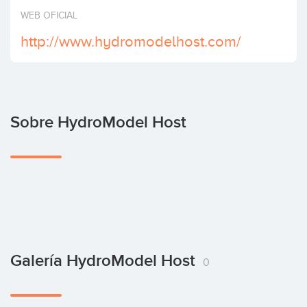
Invertir
WEB OFICIAL
http://www.hydromodelhost.com/
Sobre HydroModel Host
Galería HydroModel Host
0