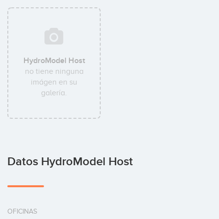
HydroModel Host
no tiene ninguna
imágen en su
galería.
Datos HydroModel Host
OFICINAS