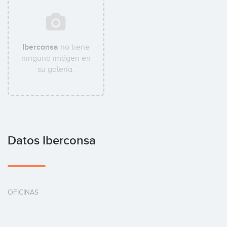
Iberconsa
no tiene
ninguna imágen en
su galería.
Datos Iberconsa
OFICINAS