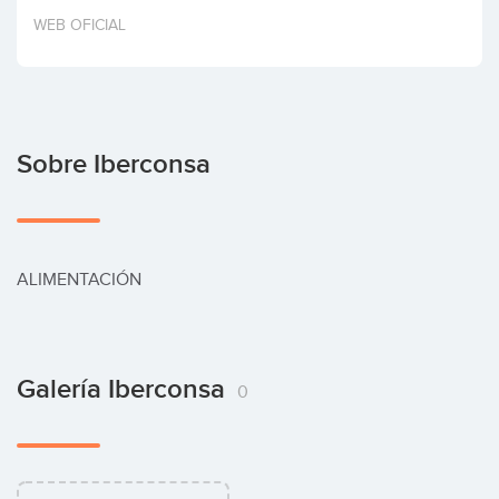
Invertir
WEB OFICIAL
Sobre Iberconsa
ALIMENTACIÓN
Galería Iberconsa
0