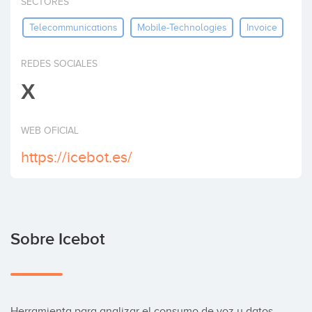
SECTORES
Invertir
Telecommunications
Mobile-Technologies
Invoice
REDES SOCIALES
X
WEB OFICIAL
https://icebot.es/
Sobre Icebot
Herramienta para analizar el consumo de voz y datos 