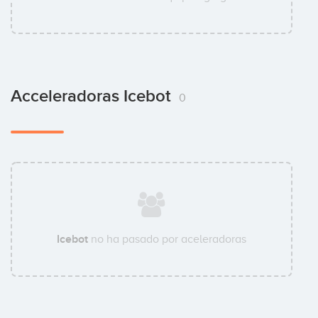
Antonio Gas
CTO
Acceleradoras Icebot
0
Icebot
no ha pasado por aceleradoras