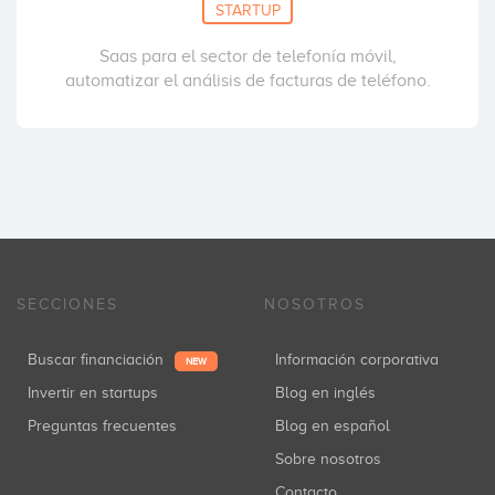
STARTUP
Saas para el sector de telefonía móvil,
automatizar el análisis de facturas de teléfono.
SECCIONES
NOSOTROS
Buscar financiación
Información corporativa
NEW
Invertir en startups
Blog en inglés
Preguntas frecuentes
Blog en español
Sobre nosotros
Contacto