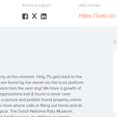
REDES SOCIALES
WEB OFICIAL
X
https://ilost.co/
C
erty at this moment. Only 7% gets back to the 
 are found by the owner via the iLost platform. 
d back hom the next day! We have a growth of 
anisations lost & found is never core-
e a picture and publish found property online. 
more phone calls or filling out forms and an 
opcar, The Dutch National Rijks Museum, 