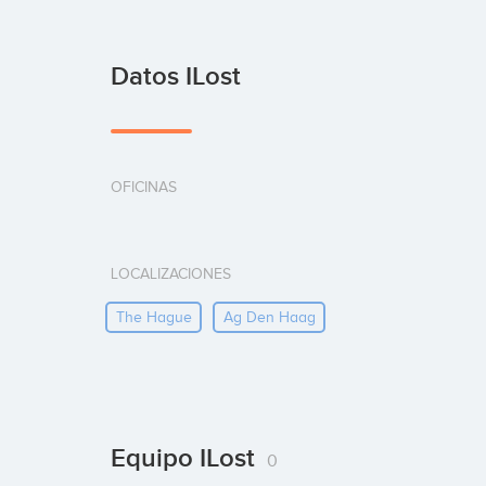
Datos ILost
OFICINAS
LOCALIZACIONES
The Hague
Ag Den Haag
Equipo ILost
0