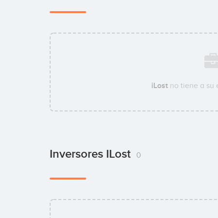
iLost
no tiene a su
Inversores ILost
0