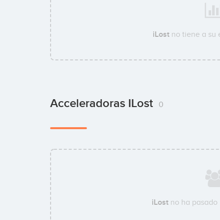
iLost
no tiene a su
Acceleradoras ILost
0
iLost
no ha pasado 