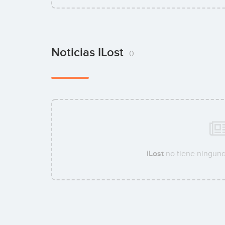
Noticias ILost
0
iLost
no tiene ninguna 