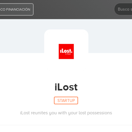
CO FINANCIACIÓN
iLost
STARTUP
iLost reunites you with your lost possessions