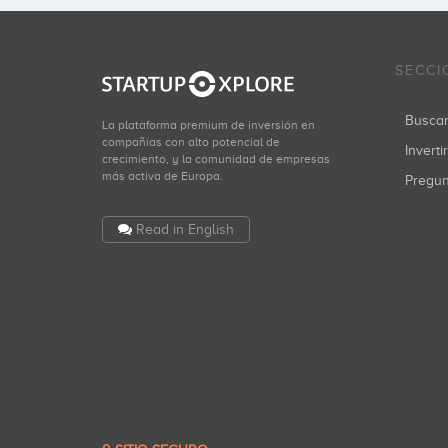
SECCI
Busca
La plataforma premium de inversión en
compañías con alto potencial de
Inverti
crecimiento, y la comunidad de empresas
más activa de Europa.
Pregu
Read in English