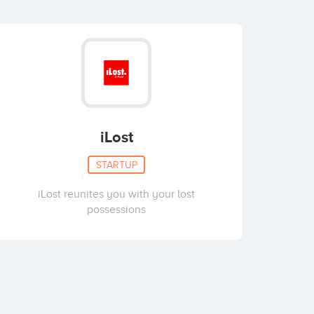
iLost
STARTUP
iLost reunites you with your lost
possessions