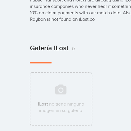
Public Transport and Hotels are already using iLos
insurance companies who never hear if something 
10% on claim payments with our match data. Also
Rayban is not found on iLost.co
Galería ILost
0
iLost
no tiene ninguna
imágen en su galería.