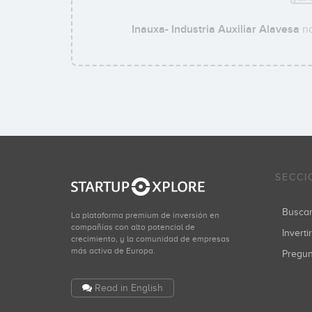
Inauxa- Industria Auxiliar Alavesa
no
SECCI
Busca
La plataforma premium de inversión en
compañías con alto potencial de
Inverti
crecimiento, y la comunidad de empresas
más activa de Europa.
Pregu
Read in English