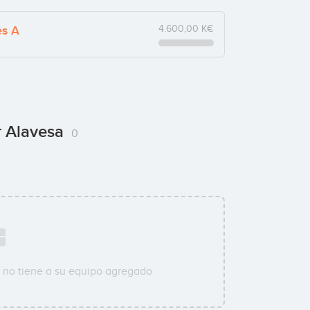
es A
4.600,00 K€
ar Alavesa
0
a
no tiene a su equipo agregado