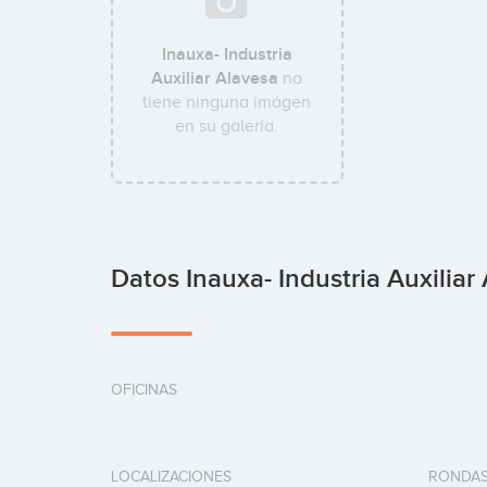
Inauxa- Industria
Auxiliar Alavesa
no
tiene ninguna imágen
en su galería.
Datos Inauxa- Industria Auxiliar
OFICINAS
LOCALIZACIONES
RONDAS