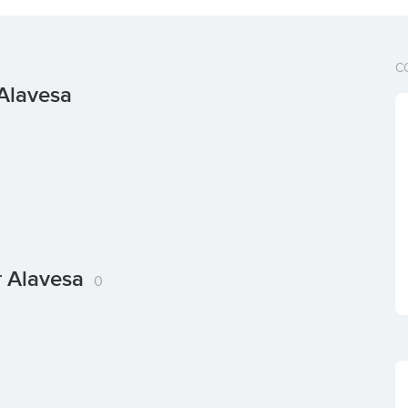
C
 Alavesa
ar Alavesa
0