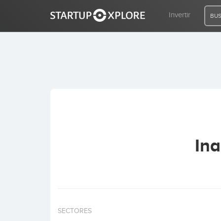
Invertir
BUS
BUSCO FINANCIACIÓN
REGISTRO
ACCESO
Ina
Inicio
Invertir
SECTORES