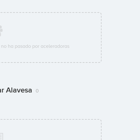
no ha pasado por aceleradoras
iar Alavesa
0