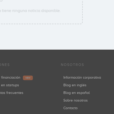
 tiene ninguna noticia disponible.
ONES
NOSOTROS
r financiación
Información corporativa
NEW
r en startups
Blog en inglés
ntas frecuentes
Blog en español
Sobre nosotros
Contacto