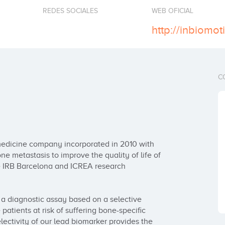
REDES SOCIALES
WEB OFICIAL
http://inbiomo
C
edicine company incorporated in 2010 with 
e metastasis to improve the quality of life of 
e IRB Barcelona and ICREA research 
a diagnostic assay based on a selective 
atients at risk of suffering bone-specific 
ectivity of our lead biomarker provides the 