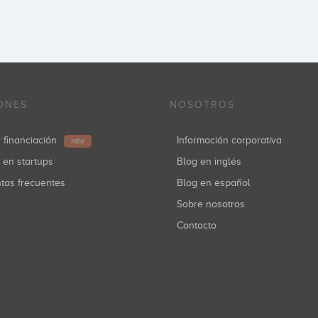
ONES
NOSOTROS
r financiación
Información corporativa
NEW
r en startups
Blog en inglés
ntas frecuentes
Blog en español
Sobre nosotros
Contacto