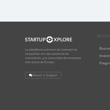
SECCI
Busca
La plataforma premium de inversión en
compañías con alto potencial de
Inverti
crecimiento, y la comunidad de empresas
más activa de Europa.
Pregu
Read in English