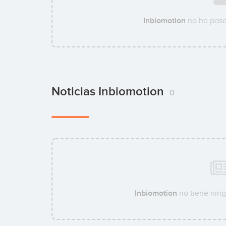
Inbiomotion
no ha pasa
Noticias Inbiomotion
0
Inbiomotion
no tiene ning