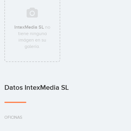
IntexMedia SL
no
tiene ninguna
imágen en su
galería.
Datos IntexMedia SL
OFICINAS