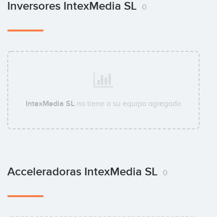
Inversores IntexMedia SL
0
IntexMedia SL
no tiene a su equipo agregado
Acceleradoras IntexMedia SL
0