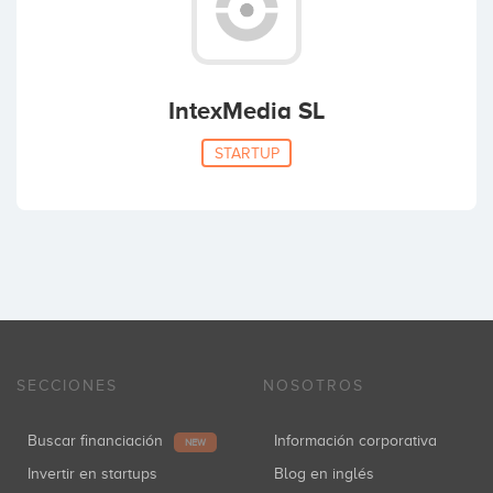
IntexMedia SL
STARTUP
SECCIONES
NOSOTROS
Buscar financiación
Información corporativa
NEW
Invertir en startups
Blog en inglés