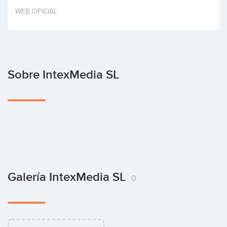
Invertir
WEB OFICIAL
Sobre IntexMedia SL
Galería IntexMedia SL
0