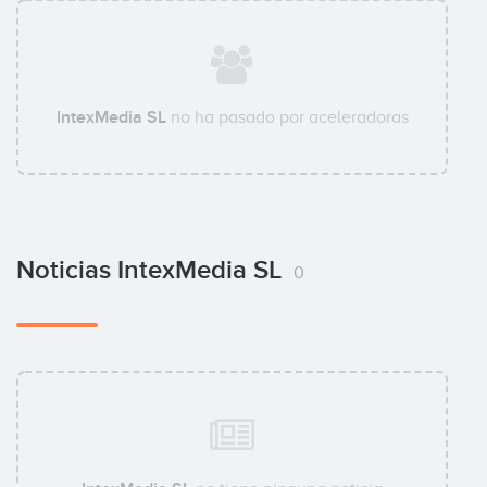
IntexMedia SL
no ha pasado por aceleradoras
Noticias IntexMedia SL
0