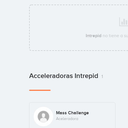
Intrepid
no tiene a s
Acceleradoras Intrepid
1
Mass Challenge
Aceleradora