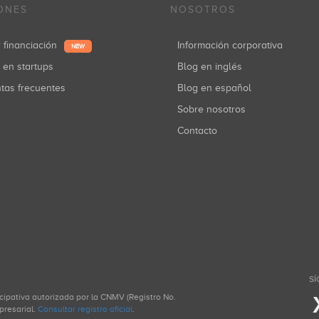
ONES
NOSOTROS
r financiación
Información corporativa
NEW
r en startups
Blog en inglés
ntas frecuentes
Blog en español
Sobre nosotros
Contacto
SÍ
icipativa autorizada por la CNMV (Registro No.
presarial.
Consultar registro oficial
.