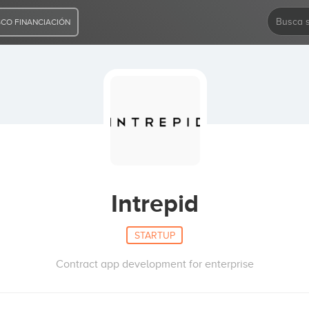
CO FINANCIACIÓN
Intrepid
STARTUP
Contract app development for enterprise