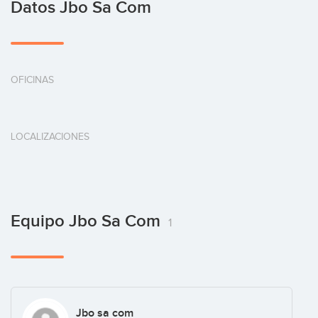
Datos Jbo Sa Com
OFICINAS
LOCALIZACIONES
Equipo Jbo Sa Com
1
Jbo sa com