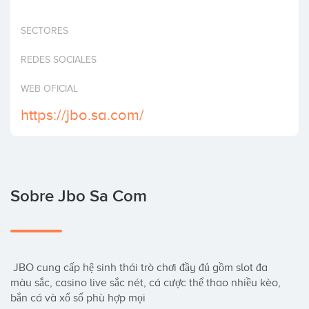
Invertir
SECTORES
REDES SOCIALES
WEB OFICIAL
https://jbo.sa.com/
Sobre Jbo Sa Com
 JBO cung cấp hệ sinh thái trò chơi đầy đủ gồm slot đa 
màu sắc, casino live sắc nét, cá cược thể thao nhiều kèo, 
bắn cá và xổ số phù hợp mọi