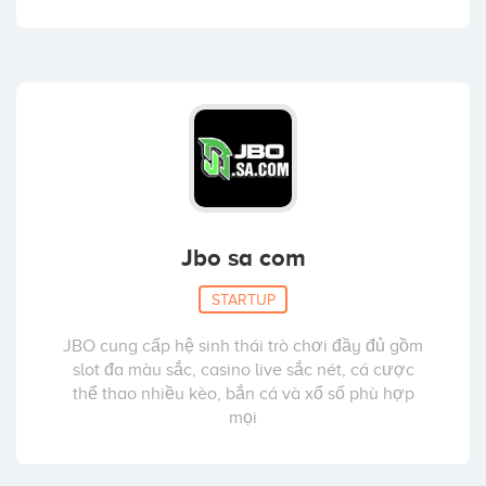
Jbo sa com
STARTUP
JBO cung cấp hệ sinh thái trò chơi đầy đủ gồm
slot đa màu sắc, casino live sắc nét, cá cược
thể thao nhiều kèo, bắn cá và xổ số phù hợp
mọi