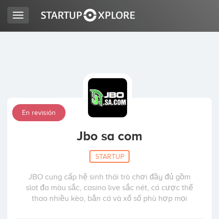
Toggle
navigation
BUSCO FINANCIACIÓN
REGISTRO
En revisión
ACCESO
Jbo sa com
STARTUP
JBO cung cấp hệ sinh thái trò chơi đầy đủ gồm
slot đa màu sắc, casino live sắc nét, cá cược thể
thao nhiều kèo, bắn cá và xổ số phù hợp mọi
Inicio