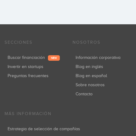
SECCIONES
NOSOTROS
Buscar financiación
Información corporativa
NEW
Invertir en startups
Blog en inglés
Preguntas frecuentes
Blog en español
Sobre nosotros
Contacto
MÁS INFORMACIÓN
Estrategia de selección de compañías