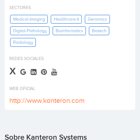
Invertir
SECTORES
Medical-Imaging
Healthcare-It
Genomics
Digital-Pathology
Bioinformatics
Biotech
Radiology
REDES SOCIALES
X
WEB OFICIAL
http://www.kanteron.com
Sobre Kanteron Systems