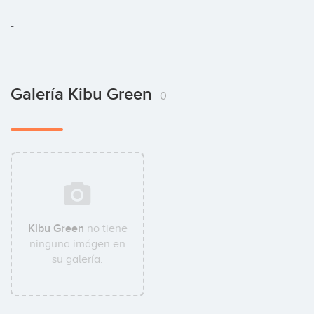
-
Galería Kibu Green
0
Kibu Green
no tiene
ninguna imágen en
su galería.