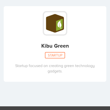
Kibu Green
STARTUP
Startup focused on creating green technology
gadgets.