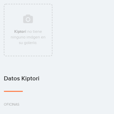
Kiptori
no tiene
ninguna imágen en
su galería.
Datos Kiptori
OFICINAS