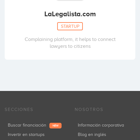
LaLegalista.com
STARTUP
Complaining platform, it helps to connect
lawyers to citizens
SECCIONES
NOSOTROS
Buscar financiación
Información corporativa
NEW
Invertir en startups
Blog en inglés