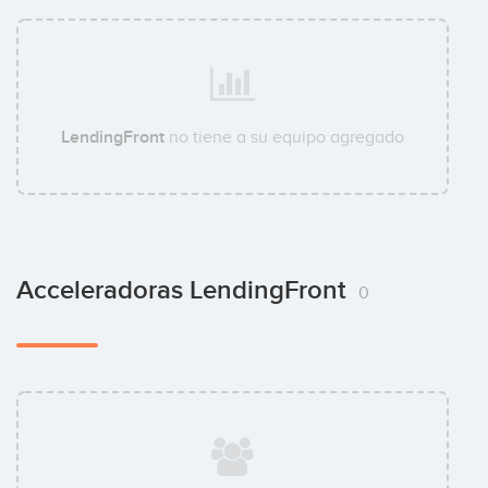
LendingFront
no tiene a su equipo agregado
Acceleradoras LendingFront
0