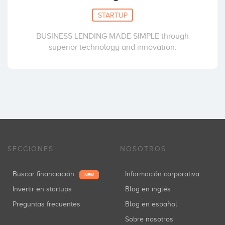
STARTUP
BUSINESS LENDING MADE SIMPLE through
superior technology and innovation.
SECCIONES
NOSOTROS
Buscar financiación
Información corporativa
NEW
Invertir en startups
Blog en inglés
Preguntas frecuentes
Blog en español
Sobre nosotros