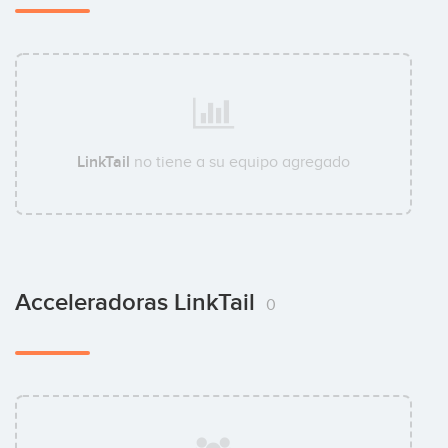
LinkTail
no tiene a su equipo agregado
Acceleradoras LinkTail
0