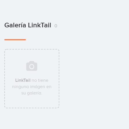
Galería LinkTail
0
LinkTail
no tiene
ninguna imágen en
su galería.