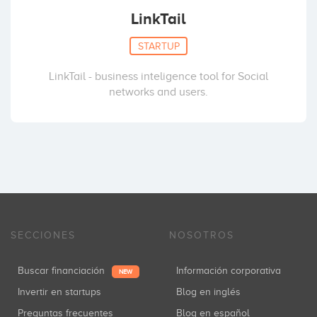
LinkTail
STARTUP
LinkTail - business inteligence tool for Social
networks and users.
SECCIONES
NOSOTROS
Buscar financiación
Información corporativa
NEW
Invertir en startups
Blog en inglés
Preguntas frecuentes
Blog en español